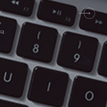
뉴 프로덕트
뱅크
다.