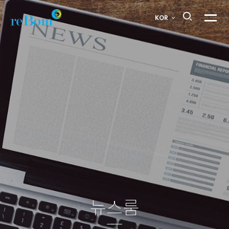
카페인탈모토닉
KOR
메뉴열
기능성화장품
심사
통과
>
뉴스룸
뉴스룸