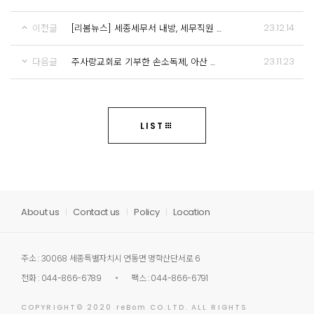
23.12.14
이전글
[리봄뉴스] 세종세무서 내방, 세무직원 K-뷰티 생산현장 및 안면인식 체험실시!
23.11.23
다음글
주사랑교회로 기부한 손소독제, 아산 온양6동 행복키움에 손소독제 후원
LIST
About us
Contact us
Policy
Location
주소 : 30068 세종특별자치시 연동면 명학산단서로 6
전화 : 044-866-6789
팩스 : 044-866-6791
COPYRIGHT© 2020 reBom CO.LTD. ALL RIGHTS