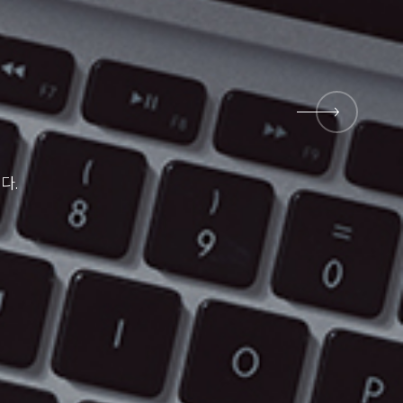
뉴 프로덕트
뱅크
다.