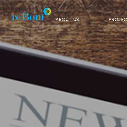
서종우
리봄화장품
ABOUT US
PROJEC
대표,
납세의
날
국무총리
표창
수상
>