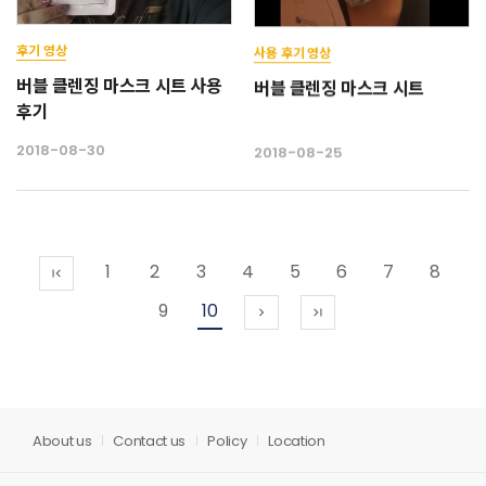
후기 영상
사용 후기 영상
버블 클렌징 마스크 시트 사용
버블 클렌징 마스크 시트
후기
2018-08-30
2018-08-25
1
2
3
4
5
6
7
8
first_page
9
10
chevron_right
last_page
About us
Contact us
Policy
Location