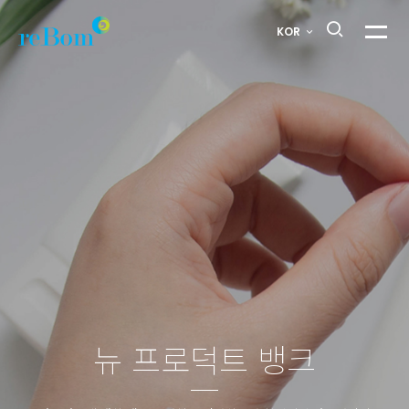
판테리어밤
KOR
메뉴열
>
뉴
프로덕트
뱅크
뉴 프로덕트 뱅크