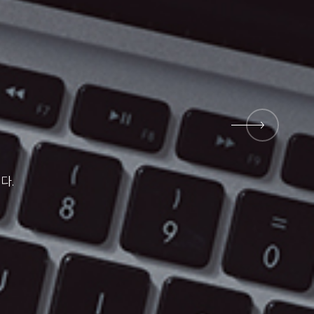
뉴 프로덕트
뱅크
다.