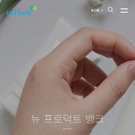
흑임자
KOR
메뉴열
크림
>
뉴
프로덕트
뱅크
뉴 프로덕트 뱅크