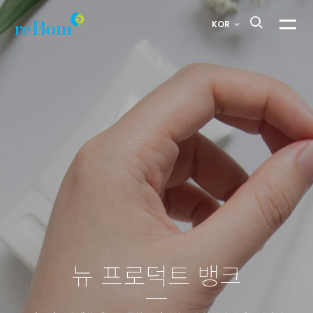
판테리어밤
KOR
메뉴열
>
뉴
프로덕트
뱅크
뉴 프로덕트 뱅크