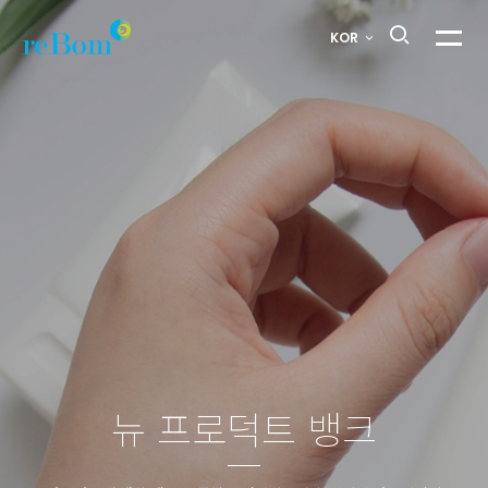
헤어
KOR
메뉴열
다운
스틱
>
뉴
프로덕트
뱅크
뉴 프로덕트 뱅크