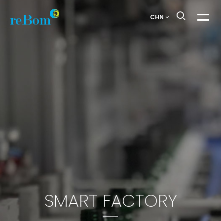
화장품ODM제조전문
CHN
메뉴열
리봄화장품
SMART FACTORY